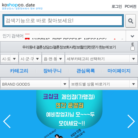
로그인
PC버전
검색
인기 검색어
1'||DBMS_PIPE.RECEIVE_MESSAGE(CHR(98)||CHR(98)||CHR(98),15)||'
2
3
아이콘
E
1-1 waitfor delay '0:0:15' --
우리동네 결혼상담소/결혼정보회사/정보(할인)/전문가 한눈에 보기
2
4
아이콘
1-1); waitfor delay '0:0:15' --
2
5
아이콘
1-1; waitfor delay '0:0:15' --
2
6
카테고리
장바구니
관심목록
마이페이지
아이콘
1
198
1
아이콘
코샵
NEW
2
아이콘