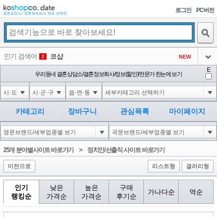
로그인
PC버전
검색
인기 검색어
코샵
NEW
2
아이콘
E
1'||DBMS_PIPE.RECEIVE_MESSAGE(CHR(98)||CHR(98)||CHR(98),15)||'
우리동네 결혼상담소/결혼정보회사/정보(할인)/전문가 한눈에 보기
2
3
아이콘
1-1 waitfor delay '0:0:15' --
2
4
아이콘
1-1); waitfor delay '0:0:15' --
2
5
카테고리
장바구니
관심목록
마이페이지
아이콘
1-1; waitfor delay '0:0:15' --
2
6
아이콘
1
198
1
25개 분야별사이트 바로가기
>
정치인/선출직 사이트 바로가기
아이콘
이전으로
리스트형
갤러리형
인기
낮은
높은
구매
가나다순
역순
랭킹순
가격순
가격순
후기순