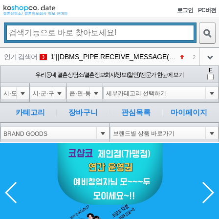
로그인
PC버전
검색
인기 검색어
1'||DBMS_PIPE.RECEIVE_MESSAGE(CHR(98)||CHR(98)||CHR(98),15)||'
2
3
아이콘
E
1-1 waitfor delay '0:0:15' --
우리동네 결혼상담소/결혼정보회사/정보(할인)/전문가 한눈에 보기
2
4
아이콘
1-1); waitfor delay '0:0:15' --
2
5
아이콘
1-1; waitfor delay '0:0:15' --
2
6
카테고리
장바구니
관심목록
마이페이지
아이콘
1
198
1
아이콘
코샵
NEW
2
아이콘