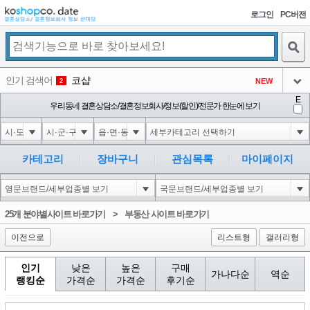
로그인
PC버전
검색
인기 검색어
코샵
NEW
2
아이콘
E
1'||DBMS_PIPE.RECEIVE_MESSAGE(CHR(98)||CHR(98)||CHR(98),15)||'
우리동네 결혼상담소/결혼정보회사/정보(할인)/전문가 한눈에 보기
2
3
아이콘
1-1 waitfor delay '0:0:15' --
2
4
아이콘
1-1); waitfor delay '0:0:15' --
2
5
카테고리
장바구니
관심목록
마이페이지
아이콘
1-1; waitfor delay '0:0:15' --
2
6
아이콘
1
198
1
25개 분야별사이트 바로가기
>
부동산 사이트 바로가기
아이콘
이전으로
리스트형
갤러리형
인기
낮은
높은
구매
가나다순
역순
랭킹순
가격순
가격순
후기순