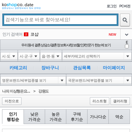
로그인
PC버전
검색
인기 검색어
코샵
NEW
2
아이콘
E
1'||DBMS_PIPE.RECEIVE_MESSAGE(CHR(98)||CHR(98)||CHR(98),15)||'
우리동네 결혼상담소/결혼정보회사/정보(할인)/전문가 한눈에 보기
2
3
아이콘
1-1 waitfor delay '0:0:15' --
2
4
아이콘
1-1); waitfor delay '0:0:15' --
2
5
카테고리
장바구니
관심목록
마이페이지
아이콘
1-1; waitfor delay '0:0:15' --
2
6
아이콘
1
198
1
나의 이상형은요....
>
강원도
아이콘
이전으로
리스트형
갤러리형
인기
낮은
높은
구매
가나다순
역순
랭킹순
가격순
가격순
후기순