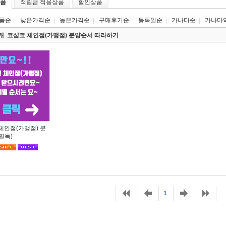
품
적립금 적용상품
할인상품
품순
|
낮은가격순
|
높은가격순
|
구매후기순
|
등록일순
|
가나다순
|
가나다
1개
코샵코 체인점(가맹점) 분양순서 따라하기
체인점(가맹점) 분
필독)
1