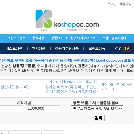
리아파트 우편번호를 이용하여 순간이동 하자! 우편번호5자리.koshopco.com 으로 G
 건강한
상품/중고물품
, 우리동네
가게
(문앞배달),
전문가
(재능기부/강사/1인지식기업
꾼-정치인),
정보
(커뮤니티/생활정보/할인정보/홍보)가 항상 여러분 곁에 있는 곳!
코샵
그리고나서 komyco.com 에서 회
체인점(가맹점) 운영
집안내문 읽기 (0)
원가입 하세요!(꼭 원하는 우편번
가기 (0)
호 사이트에서 가입) 바로가기 (0)
가격대별
영문 브랜드/세부업종별 검색
~