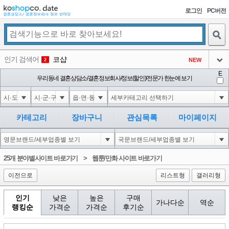
로그인
PC버전
검색
인기 검색어
코샵
NEW
2
아이콘
E
1'||DBMS_PIPE.RECEIVE_MESSAGE(CHR(98)||CHR(98)||CHR(98),15)||'
우리동네 결혼상담소/결혼정보회사/정보(할인)/전문가 한눈에 보기
2
3
아이콘
1-1 waitfor delay '0:0:15' --
2
4
아이콘
1-1); waitfor delay '0:0:15' --
2
5
카테고리
장바구니
관심목록
마이페이지
아이콘
1-1; waitfor delay '0:0:15' --
2
6
아이콘
1
198
1
25개 분야별사이트 바로가기
>
웹툰/만화 사이트 바로가기
아이콘
이전으로
리스트형
갤러리형
인기
낮은
높은
구매
가나다순
역순
랭킹순
가격순
가격순
후기순