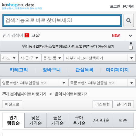
로그인
PC버전
검색
인기 검색어
코샵
NEW
2
아이콘
E
1'||DBMS_PIPE.RECEIVE_MESSAGE(CHR(98)||CHR(98)||CHR(98),15)||'
우리동네 결혼상담소/결혼정보회사/정보(할인)/전문가 한눈에 보기
2
3
아이콘
1-1 waitfor delay '0:0:15' --
2
4
아이콘
1-1); waitfor delay '0:0:15' --
2
5
카테고리
장바구니
관심목록
마이페이지
아이콘
1-1; waitfor delay '0:0:15' --
2
6
아이콘
1
198
1
25개 분야별사이트 바로가기
>
음악 사이트 바로가기
아이콘
이전으로
리스트형
갤러리형
인기
낮은
높은
구매
가나다순
역순
랭킹순
가격순
가격순
후기순